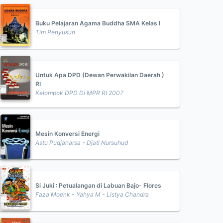
Buku Pelajaran Agama Buddha SMA Kelas I
Tim Penyusun
Untuk Apa DPD (Dewan Perwakilan Daerah )
RI
Kelompok DPD Di MPR RI 2007
Mesin Konversi Energi
Astu Pudjanarsa - Djati Nursuhud
Si Juki : Petualangan di Labuan Bajo- Flores
Faza Moenk - Yahya M - Listya Chandra