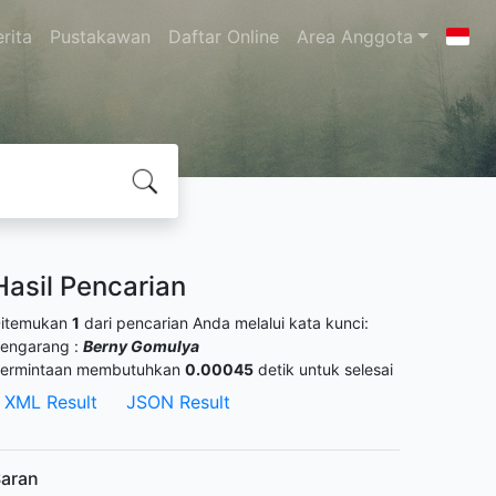
rita
Pustakawan
Daftar Online
Area Anggota
Hasil Pencarian
itemukan
1
dari pencarian Anda melalui kata kunci:
engarang :
Berny Gomulya
ermintaan membutuhkan
0.00045
detik untuk selesai
XML Result
JSON Result
aran