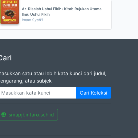
Ar-Risalah Ushul Fikih : Kitab Rujukan Utama
Ilmu Ushul Fikih
Imam Syafi'i
Cari
asukkan satu atau lebih kata kunci dari judul,
engarang, atau subjek
Cari Koleksi
smapjbintaro.sch.id