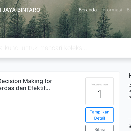
 JAYA BINTARO
Beranda
Informasi
Be
ecision Making for
Ketersediaan
D
rdas dan Efektif…
1
P
P
Tampilkan
Detail
S
Sitasi